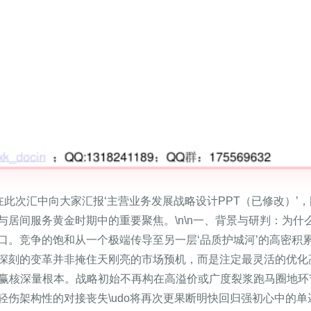
幸在此次汇中向大家汇报‘主营业务发展战略设计PPT（已修改）
居间服务黄金时期中的重要聚焦。\n\n一、背景与研判：为什
口。竞争的饱和从一个极端传导至另一层‘品质护城河’的高密积
深刻的变革并非掩住天刚亮的市场预机，而是注定最灵活的优化
、赢核深量根本。战略初始不再构在高溢价或广度裂浆跑马圈地环
轻伤架构性的对接丧失\udo将再次更果断明快回归强初心中的