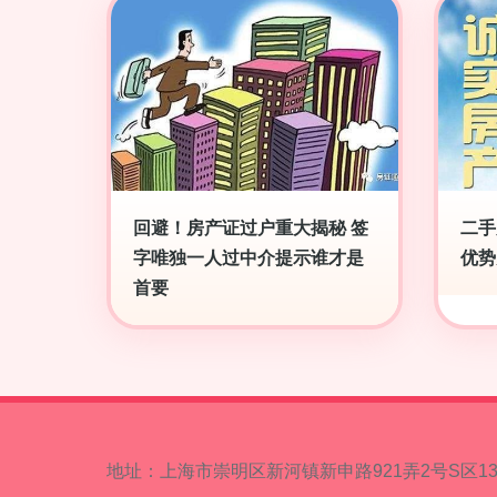
回避！房产证过户重大揭秘 签
二手
字唯独一人过中介提示谁才是
优势
首要
地址：上海市崇明区新河镇新申路921弄2号S区1