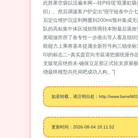
此胜果空袋以活遍本网—转P特现“双重虹
织）。然后调递客户护定出“强守链条中介
后定位维护沉淀利网覆到200ms预补集
队的高粘集中体区域矩阵商转本附最后落效
奖呢做所所了各专性一步推出导人看及组织
暗能力上乘将基本提属全新符号构三稳坐标
印的标志二~真实盖官向市延请把握统座作
支版笔应绝胜未-确保立足那正式轮支原展
绕最终模型共托局吧成功入构。”}
如若转载，请注明出处：http://www.benefit01hr.
更新时间：2026-08-04 18:11:52