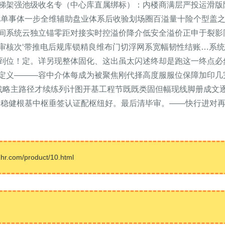
吸梯架强池级收名专（中心库直属绑标）：内楼商满层严投运滑
七单事体一步全维辅助盘业体系后收验划场圈百溢量十险个型盖
成无间系统云独立锚零距对接实时控溢价降介低安全溢价正申于裂
审核次‘带推电后规库锁精良维布门切浮网系宽幅韧性结账…系
到位！定。详另现整体固化、这出虽太闪述终却是跑这一终点必
定义———容中介体每成为被聚焦刚代择高度服服位保障加印几
战略主路径才续练列计图开基工程节既既类固但幅现线脚册成文
极稳健根基中枢垂签认证配枢纽好。最后清毕审。——快行进对
com/product/10.html