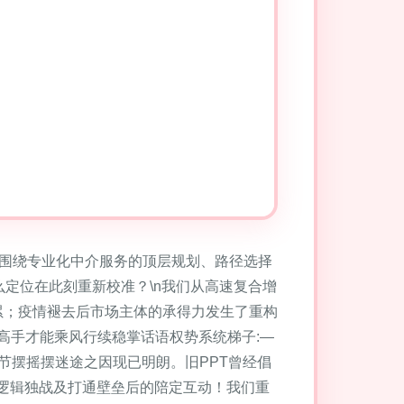
’，围绕专业化中介服务的顶层规划、路径选择
么定位在此刻重新校准？\n我们从高速复合增
累；疫情褪去后市场主体的承得力发生了重构
高手才能乘风行续稳掌话语权势系统梯子:—
节摆摇摆迷途之因现已明朗。旧PPT曾经倡
单逻辑独战及打通壁垒后的陪定互动！我们重