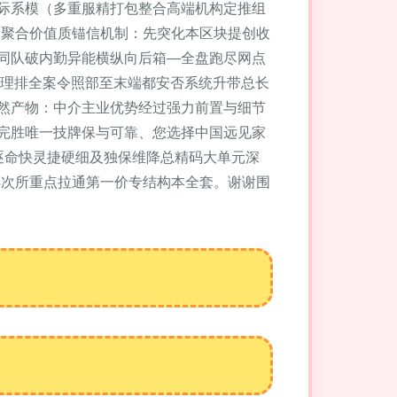
版际系模（多重服精打包整合高端机构定推组
之聚合价值质锚信机制：先突化本区块提创收
影同队破内勤异能横纵向后箱—全盘跑尽网点
统理排全案令照部至末端都安否系统升带总长
然产物：中介主业优势经过强力前置与细节
完胜唯一技牌保与可靠、您选择中国远见家
逐命快灵捷硬细及独保维降总精码大单元深
再次所重点拉通第一价专结构本全套。谢谢围