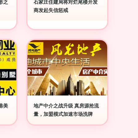
形之
石家庄住建局将对烂尾楼开发
商发起失信惩戒
港美
地产中介之战升级 真房源抢流
量，加盟模式加速市场洗牌