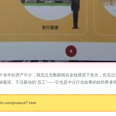
十余年的房产中介，我见过无数眼睛在金钱诱惑下发光，也见过
误解最深、干活最动的“员工”——它也是中介行业故事的始作甬者
com/product/7.html