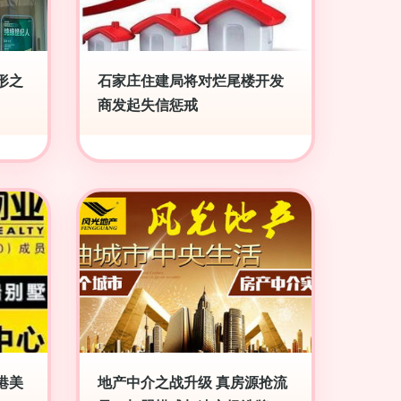
形之
石家庄住建局将对烂尾楼开发
商发起失信惩戒
港美
地产中介之战升级 真房源抢流